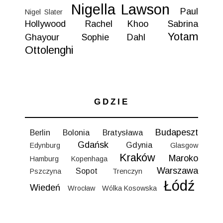
Nigella Lawson
Paul
Nigel Slater
Hollywood
Rachel Khoo
Sabrina
Yotam
Ghayour
Sophie Dahl
Ottolenghi
GDZIE
Budapeszt
Berlin
Bolonia
Bratysława
Gdańsk
Gdynia
Edynburg
Glasgow
Kraków
Maroko
Hamburg
Kopenhaga
Warszawa
Sopot
Pszczyna
Trenczyn
Łódź
Wiedeń
Wrocław
Wólka Kosowska