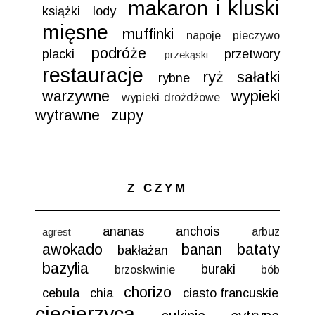
makaron i kluski
książki
lody
mięsne
muffinki
napoje
pieczywo
podróże
placki
przetwory
przekąski
restauracje
ryż
sałatki
rybne
warzywne
wypieki
wypieki drożdżowe
wytrawne
zupy
Z CZYM
ananas
anchois
arbuz
agrest
awokado
banan
bataty
bakłażan
bazylia
buraki
brzoskwinie
bób
chorizo
cebula
chia
ciasto francuskie
ciecierzyca