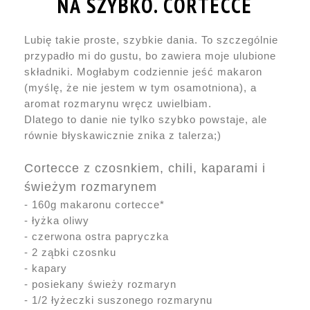
NA SZYBKO. CORTECCE
Lubię takie proste, szybkie dania. To szczególnie
przypadło mi do gustu, bo zawiera moje ulubione
składniki.
Mogłabym codziennie jeść makaron
(myślę, że nie jestem w tym osamotniona), a
aromat rozmarynu wręcz uwielbiam.
Dlatego to danie nie tylko szybko powstaje, ale
równie błyskawicznie znika z talerza;)
Cortecce z czosnkiem, chili, kaparami i
świeżym rozmarynem
- 160g makaronu cortecce*
- łyżka oliwy
- czerwona ostra papryczka
- 2 ząbki czosnku
- kapary
- posiekany świeży rozmaryn
- 1/2 łyżeczki suszonego rozmarynu