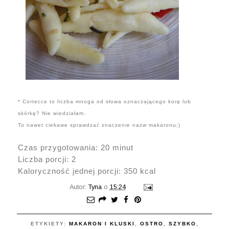
* Cortecce to liczba mnoga od słowa oznaczającego korę lub
skórkę? Nie wiedziałam.
To nawet ciekawe sprawdzać znaczenie nazw makaronu;)
Czas przygotowania: 20 minut
Liczba porcji: 2
Kaloryczność jednej porcji: 350 kcal
Autor:
Tyna
o
15:24
ETYKIETY:
MAKARON I KLUSKI
,
OSTRO
,
SZYBKO
,