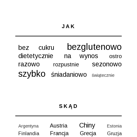
JAK
bezglutenowo
bez cukru
dietetycznie
na wynos
ostro
razowo
sezonowo
rozpustnie
szybko
śniadaniowo
świątecznie
SKĄD
Chiny
Austria
Argentyna
Estonia
Francja
Grecja
Finlandia
Gruzja