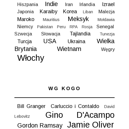
Indie
Izrael
Hiszpania
Iran
Irlandia
Karaiby
Korea
Japonia
Malezja
Liban
Meksyk
Maroko
Mauritius
Mołdawia
Niemcy
Senegal
Pakistan
Peru
RPA
Rosja
Tajlandia
Szwecja
Słowacja
Tunezja
USA
Wielka
Turcja
Ukraina
Brytania
Wietnam
Węgry
Włochy
WG KOGO
Bill Granger
Carluccio i Contaldo
David
Gino D'Acampo
Lebovitz
Jamie Oliver
Gordon Ramsay