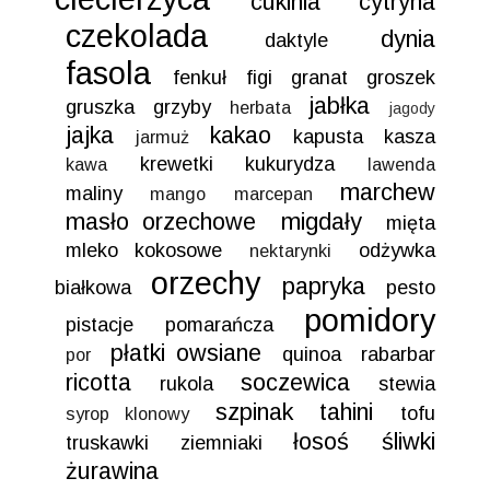
cukinia
cytryna
czekolada
dynia
daktyle
fasola
fenkuł
figi
granat
groszek
jabłka
gruszka
grzyby
herbata
jagody
jajka
kakao
kapusta
kasza
jarmuż
krewetki
kukurydza
kawa
lawenda
marchew
maliny
mango
marcepan
masło orzechowe
migdały
mięta
mleko kokosowe
odżywka
nektarynki
orzechy
papryka
białkowa
pesto
pomidory
pistacje
pomarańcza
płatki owsiane
quinoa
rabarbar
por
ricotta
soczewica
rukola
stewia
szpinak
tahini
tofu
syrop klonowy
łosoś
śliwki
truskawki
ziemniaki
żurawina