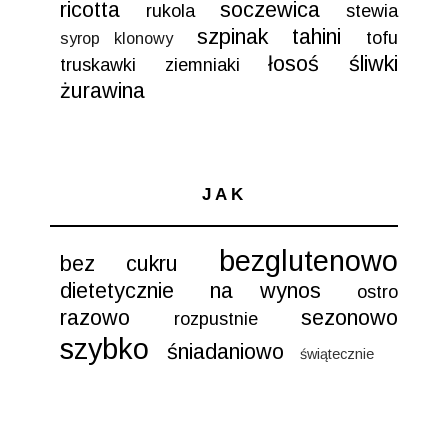
ricotta
soczewica
rukola
stewia
szpinak
tahini
tofu
syrop klonowy
łosoś
śliwki
truskawki
ziemniaki
żurawina
JAK
bezglutenowo
bez cukru
dietetycznie
na wynos
ostro
razowo
sezonowo
rozpustnie
szybko
śniadaniowo
świątecznie