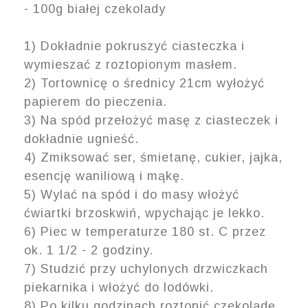
- 100g białej czekolady
1) Dokładnie pokruszyć ciasteczka i
wymieszać z roztopionym masłem.
2) Tortownicę o średnicy 21cm wyłożyć
papierem do pieczenia.
3) Na spód przełożyć masę z ciasteczek i
dokładnie ugnieść.
4) Zmiksować ser, śmietanę, cukier, jajka,
esencję waniliową i mąkę.
5) Wylać na spód i do masy włożyć
ćwiartki brzoskwiń, wpychając je lekko.
6) Piec w temperaturze 180 st. C przez
ok. 1 1/2 - 2 godziny.
7) Studzić przy uchylonych drzwiczkach
piekarnika i włożyć do lodówki.
8) Po kilku godzinach roztopić czekoladę