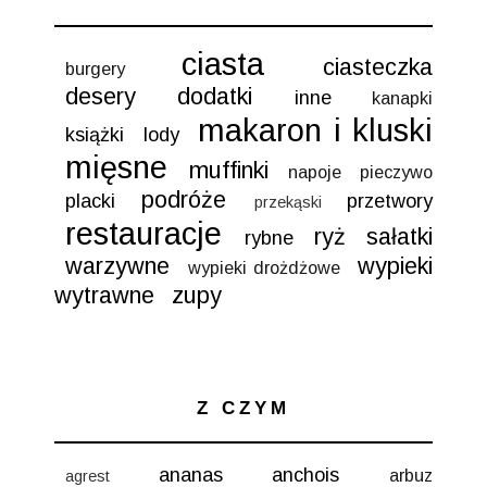
ciasta
ciasteczka
burgery
desery
dodatki
inne
kanapki
makaron i kluski
książki
lody
mięsne
muffinki
napoje
pieczywo
podróże
placki
przetwory
przekąski
restauracje
ryż
sałatki
rybne
warzywne
wypieki
wypieki drożdżowe
wytrawne
zupy
Z CZYM
ananas
anchois
arbuz
agrest