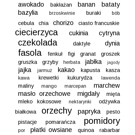
awokado
banan
bataty
bakłażan
bazylia
buraki
brzoskwinie
bób
chorizo
cebula
chia
ciasto francuskie
ciecierzyca
cukinia
cytryna
czekolada
dynia
daktyle
fasola
fenkuł
figi
granat
groszek
jabłka
gruszka
grzyby
herbata
jagody
jajka
kakao
kapusta
kasza
jarmuż
krewetki
kukurydza
kawa
lawenda
marchew
maliny
mango
marcepan
masło orzechowe
migdały
mięta
mleko kokosowe
odżywka
nektarynki
orzechy
papryka
białkowa
pesto
pomidory
pistacje
pomarańcza
płatki owsiane
quinoa
rabarbar
por