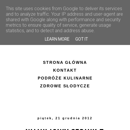
This site uses cookies from Google to deliver its services
and to analyze traffic. Your IP address and user-agent are
shared with Google along with performance and security
metrics to ensure quality of service, generate usage
statistics, and to detect and address abuse.
LEARN MORE
GOT IT
STRONA GŁÓWNA
KONTAKT
PODRÓŻE KULINARNE
ZDROWE SŁODYCZE
piątek, 21 grudnia 2012