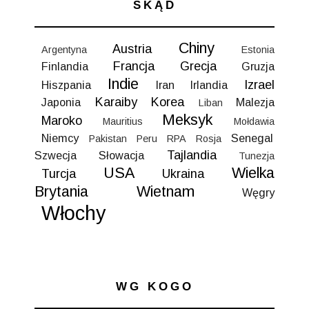
SKĄD
Chiny
Austria
Argentyna
Estonia
Francja
Grecja
Finlandia
Gruzja
Indie
Izrael
Hiszpania
Iran
Irlandia
Karaiby
Korea
Japonia
Malezja
Liban
Meksyk
Maroko
Mauritius
Mołdawia
Niemcy
Senegal
Pakistan
Peru
RPA
Rosja
Tajlandia
Szwecja
Słowacja
Tunezja
USA
Wielka
Turcja
Ukraina
Brytania
Wietnam
Węgry
Włochy
WG KOGO