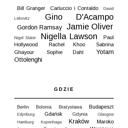
Bill Granger
Carluccio i Contaldo
David
Gino D'Acampo
Lebovitz
Jamie Oliver
Gordon Ramsay
Nigella Lawson
Paul
Nigel Slater
Hollywood
Rachel Khoo
Sabrina
Yotam
Ghayour
Sophie Dahl
Ottolenghi
GDZIE
Budapeszt
Berlin
Bolonia
Bratysława
Gdańsk
Gdynia
Edynburg
Glasgow
Kraków
Maroko
Hamburg
Kopenhaga