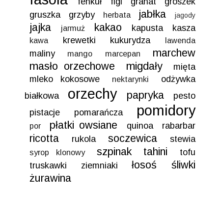
fenkuł
figi
granat
groszek
jabłka
gruszka
grzyby
herbata
jagody
jajka
kakao
kapusta
kasza
jarmuż
krewetki
kukurydza
kawa
lawenda
marchew
maliny
mango
marcepan
masło orzechowe
migdały
mięta
mleko kokosowe
odżywka
nektarynki
orzechy
papryka
białkowa
pesto
pomidory
pistacje
pomarańcza
płatki owsiane
quinoa
rabarbar
por
ricotta
soczewica
rukola
stewia
szpinak
tahini
tofu
syrop klonowy
łosoś
śliwki
truskawki
ziemniaki
żurawina