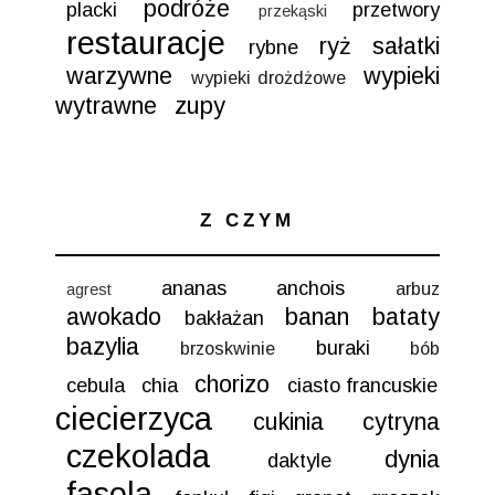
podróże
placki
przetwory
przekąski
restauracje
ryż
sałatki
rybne
warzywne
wypieki
wypieki drożdżowe
wytrawne
zupy
Z CZYM
ananas
anchois
arbuz
agrest
awokado
banan
bataty
bakłażan
bazylia
buraki
brzoskwinie
bób
chorizo
cebula
chia
ciasto francuskie
ciecierzyca
cukinia
cytryna
czekolada
dynia
daktyle
fasola