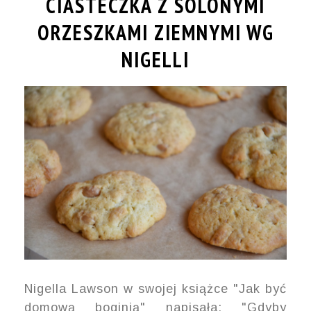
CIASTECZKA Z SOLONYMI
ORZESZKAMI ZIEMNYMI WG
NIGELLI
Nigella Lawson w swojej książce "Jak być
domową boginią" napisała: "Gdyby