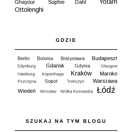
Yotam
Ghayour
Sophie Dahl
Ottolenghi
GDZIE
Budapeszt
Berlin
Bolonia
Bratysława
Gdańsk
Gdynia
Edynburg
Glasgow
Kraków
Maroko
Hamburg
Kopenhaga
Warszawa
Sopot
Pszczyna
Trenczyn
Łódź
Wiedeń
Wrocław
Wólka Kosowska
SZUKAJ NA TYM BLOGU