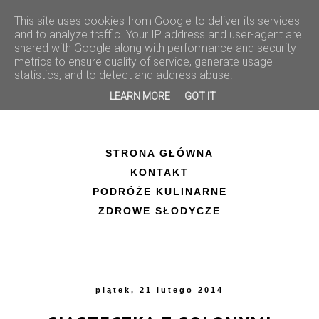
This site uses cookies from Google to deliver its services
and to analyze traffic. Your IP address and user-agent are
shared with Google along with performance and security
metrics to ensure quality of service, generate usage
statistics, and to detect and address abuse.
LEARN MORE
GOT IT
STRONA GŁÓWNA
KONTAKT
PODRÓŻE KULINARNE
ZDROWE SŁODYCZE
piątek, 21 lutego 2014