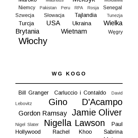
Niemcy
Senegal
Pakistan
Peru
RPA
Rosja
Tajlandia
Szwecja
Słowacja
Tunezja
USA
Wielka
Turcja
Ukraina
Brytania
Wietnam
Węgry
Włochy
WG KOGO
Bill Granger
Carluccio i Contaldo
David
Gino D'Acampo
Lebovitz
Jamie Oliver
Gordon Ramsay
Nigella Lawson
Paul
Nigel Slater
Hollywood
Rachel Khoo
Sabrina