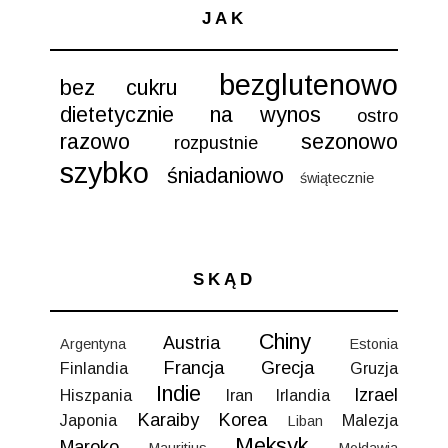
JAK
bezglutenowo
bez cukru
dietetycznie
na wynos
ostro
razowo
sezonowo
rozpustnie
szybko
śniadaniowo
świątecznie
SKĄD
Chiny
Austria
Argentyna
Estonia
Francja
Grecja
Finlandia
Gruzja
Indie
Izrael
Hiszpania
Iran
Irlandia
Karaiby
Korea
Japonia
Malezja
Liban
Meksyk
Maroko
Mauritius
Mołdawia