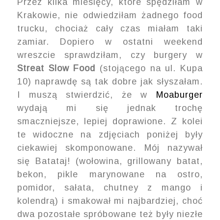
Przez kilka miesięcy, które spędziłam w
Krakowie, nie odwiedziłam żadnego food
trucku, chociaż cały czas miałam taki
zamiar. Dopiero w ostatni weekend
wreszcie sprawdziłam, czy burgery w
Streat Slow Food
(stojącego na ul. Kupa
10) naprawdę są tak dobre jak słyszałam.
I muszą stwierdzić, że w
Moaburger
wydają mi się jednak trochę
smaczniejsze, lepiej doprawione. Z kolei
te widoczne na zdjęciach poniżej były
ciekawiej skomponowane. Mój nazywał
się Batataj! (wołowina, grillowany batat,
bekon, pikle marynowane na ostro,
pomidor, sałata, chutney z mango i
kolendrą) i smakował mi najbardziej, choć
dwa pozostałe spróbowane też były niezłe