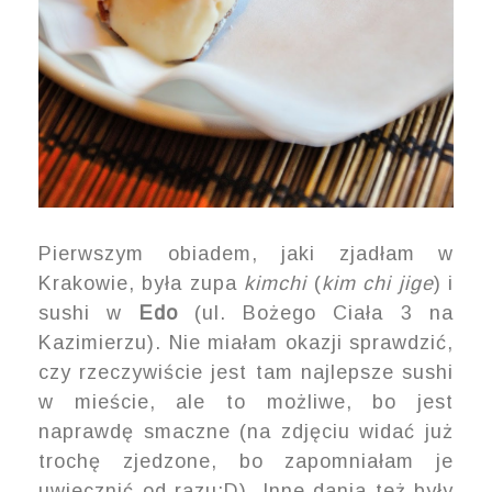
Pierwszym obiadem, jaki zjadłam w
Krakowie, była zupa
kimchi
(
kim chi jige
) i
sushi w
Edo
(ul. Bożego Ciała 3 na
Kazimierzu). Nie miałam okazji sprawdzić,
czy rzeczywiście jest tam najlepsze sushi
w mieście, ale to możliwe, bo jest
naprawdę smaczne (na zdjęciu widać już
trochę zjedzone, bo zapomniałam je
uwiecznić od razu;D). Inne dania też były