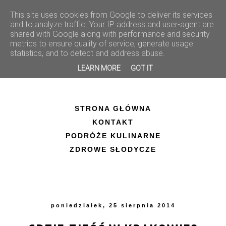
This site uses cookies from Google to deliver its services
and to analyze traffic. Your IP address and user-agent are
shared with Google along with performance and security
metrics to ensure quality of service, generate usage
statistics, and to detect and address abuse.
LEARN MORE
GOT IT
STRONA GŁÓWNA
KONTAKT
PODRÓŻE KULINARNE
ZDROWE SŁODYCZE
poniedziałek, 25 sierpnia 2014