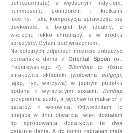
pełnoziarnistą) z wędzonym indykiem,
hummusem, pomidorem i kiełkami
lucerny. Taka kompozycja sprawdziła się
doskonale, a bajgiel był idealny, z
wierzchu lekko chrupiący, a w środku
sprężysty. Byłam pod wrażeniem.
Na kolejnych zdjęciach możecie zobaczyć
koreańskie dania z
Oriental Spoon
(ul.
Paderewskiego 4).
Bibimbap
to różne
smakowite składniki (wołowina
bulgogi
,
jajko, ryż, warzywa) w jednym pudełku
podane z wyrazistymi sosami.
Kimbap
przypomina sushi, a
japchae
to makaron z
batatów z wołowiną. Odwiedziłam to
miejsce w dniu otwarcia, więc dostałam
do spróbowania dodatkowo te dwa
ostatnie dania. A do domu zabrałam małą