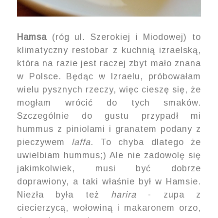
Hamsa
(róg ul. Szerokiej i Miodowej) to
klimatyczny restobar z kuchnią izraelską,
która na razie jest raczej zbyt mało znana
w Polsce. Będąc w Izraelu, próbowałam
wielu pysznych rzeczy, więc cieszę się, że
mogłam wrócić do tych smaków.
Szczególnie do gustu przypadł mi
hummus z piniolami i granatem podany z
pieczywem
laffa
. To chyba dlatego że
uwielbiam hummus;) Ale nie zadowolę się
jakimkolwiek, musi być dobrze
doprawiony, a taki właśnie był w Hamsie.
Niezła była też
harira
- zupa z
ciecierzycą, wołowiną i makaronem orzo,