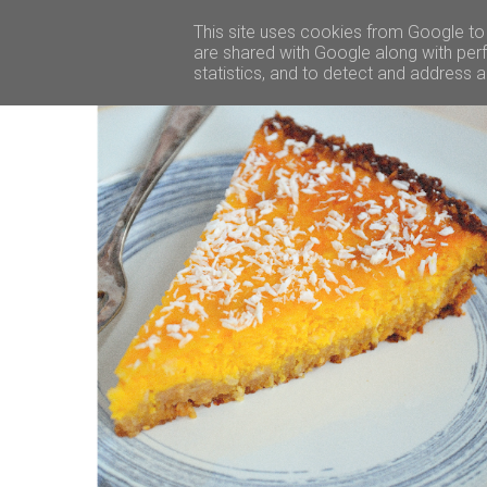
This site uses cookies from Google to d
are shared with Google along with perf
statistics, and to detect and address 