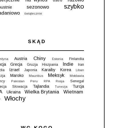
szybko
sezonowo
pustnie
iadaniowo
świątecznie
SKĄD
Chiny
Austria
Finlandia
ntyna
Estonia
Indie
ncja
Grecja
Gruzja
Hiszpania
Iran
Izrael
Karaiby
Korea
ndia
Japonia
Liban
Meksyk
Maroko
zja
Mauritius
Mołdawia
mcy
Senegal
Pakistan
Peru
RPA
Rosja
Tajlandia
Turcja
ecja
Słowacja
Tunezja
A
Wielka Brytania
Wietnam
Ukraina
Włochy
y
WG KOGO