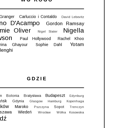
 Granger
Carluccio i Contaldo
David Lebovitz
no D'Acampo
Gordon Ramsay
mie Oliver
Nigella
Nigel Slater
wson
Paul Hollywood
Rachel Khoo
Yotam
rina Ghayour
Sophie Dahl
lenghi
GDZIE
Budapeszt
in
Bolonia
Bratysława
Edynburg
ńsk
Gdynia
Glasgow
Hamburg
Kopenhaga
aków
Maroko
Sopot
Pszczyna
Trenczyn
szawa
Wiedeń
Wrocław
Wólka Kosowska
dź