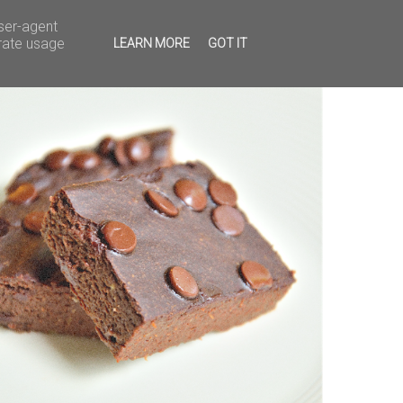
user-agent
erate usage
LEARN MORE
GOT IT