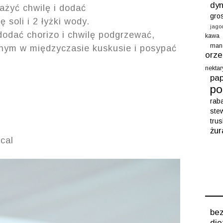
dyn
ażyć chwilę i dodać
gro
 soli i 2 łyżki wody.
jago
dodać chorizo i chwilę podgrzewać,
kawa
man
nym w międzyczasie kuskusie i posypać
orz
nektar
pap
po
rab
ste
tru
żur
kcal
b
die