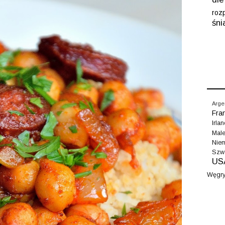
roz
śn
Arge
Fra
Irla
Male
Nie
Szw
US
Węgr