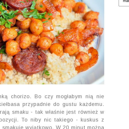
anką chorizo. Bo czy mogłabym nią nie
kiełbasa przypadnie do gustu każdemu.
erają smaku - tak właśnie jest również w
pozycji. To niby nic takiego - kuskus z
nak smakuje wyjątkowo. W 20 minut można