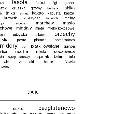
fasola
ia
fenkuł
figi
granat
jabłka
szek
gruszka
grzyby
herbata
jajka
kakao
kapusta
kasza
jarmuż
dy
krewetki
kukurydza
maliny
lawenda
marchew
masło
go
marcepan
echowe
migdały
mięta
mleko kokosowe
orzechy
odżywka białkowa
ynki
ryka
pesto
pistacje
pomarańcza
midory
płatki owsiane
quinoa
por
ricotta
soczewica
arbar
rukola
szpinak
tahini
wia
tofu
syrop klonowy
łosoś
śliwki
skawki
ziemniaki
awina
JAK
bezglutenowo
ez cukru
tetycznie
na wynos
razowo
ostro