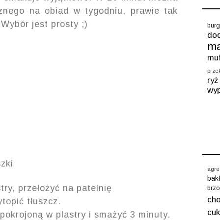
nego na obiad w tygodniu, prawie tak
 Wybór jest prosty ;)
burg
dod
m
muf
prze
ryż
wyp
szki
agre
bak
try, przełożyć na patelnię
brzo
cho
topić tłuszcz.
cuk
 pokrojoną w plastry i smażyć 3 minuty.