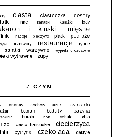
ciasta
ciasteczka
desery
ery
atki
inne
książki
lody
kanapki
akaron i kluski
mięsne
finki
podróże
placki
napoje
pieczywo
restauracje
przetwory
rybne
kąski
sałatki
warzywne
wypieki drożdżowe
ieki wytrawne
zupy
Z CZYM
awokado
ananas
anchois
arbuz
st
banan
bataty
bazylia
łażan
buraki
cebula
chia
skwinie
bób
ciecierzyca
rizo
ciasto francuskie
czekolada
inia
cytryna
daktyle