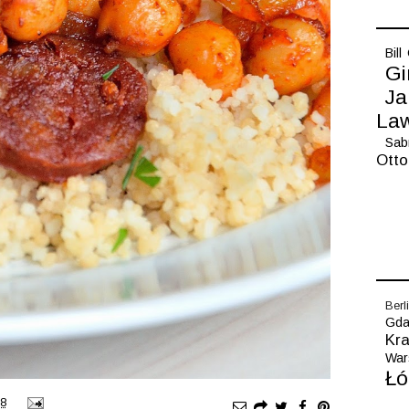
Bill
Gi
Ja
La
Sab
Otto
Berl
Gda
Kr
War
Łó
58