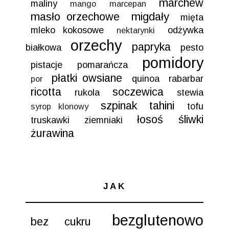
marchew
maliny
mango
marcepan
masło orzechowe
migdały
mięta
mleko kokosowe
odżywka
nektarynki
orzechy
papryka
białkowa
pesto
pomidory
pistacje
pomarańcza
płatki owsiane
quinoa
rabarbar
por
ricotta
soczewica
rukola
stewia
szpinak
tahini
tofu
syrop klonowy
łosoś
śliwki
truskawki
ziemniaki
żurawina
JAK
bezglutenowo
bez cukru