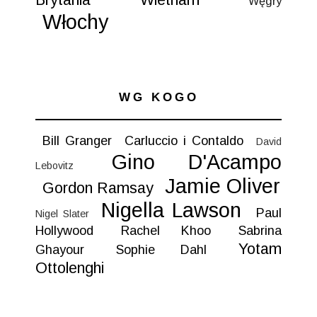
Węgry
Włochy
WG KOGO
Bill Granger
Carluccio i Contaldo
David
Gino D'Acampo
Lebovitz
Jamie Oliver
Gordon Ramsay
Nigella Lawson
Paul
Nigel Slater
Hollywood
Rachel Khoo
Sabrina
Yotam
Ghayour
Sophie Dahl
Ottolenghi