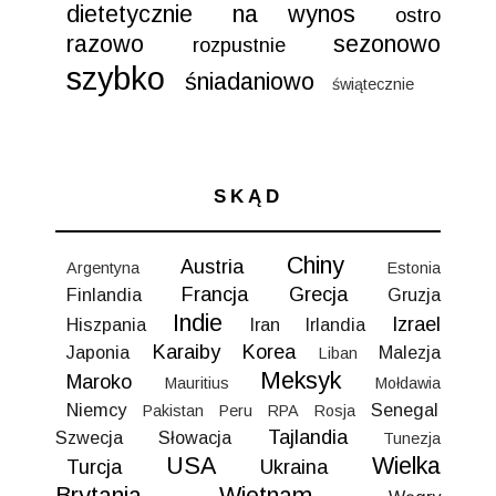
dietetycznie
na wynos
ostro
razowo
sezonowo
rozpustnie
szybko
śniadaniowo
świątecznie
SKĄD
Chiny
Austria
Argentyna
Estonia
Francja
Grecja
Finlandia
Gruzja
Indie
Izrael
Hiszpania
Iran
Irlandia
Karaiby
Korea
Japonia
Malezja
Liban
Meksyk
Maroko
Mauritius
Mołdawia
Niemcy
Senegal
Pakistan
Peru
RPA
Rosja
Tajlandia
Szwecja
Słowacja
Tunezja
USA
Wielka
Turcja
Ukraina
Brytania
Wietnam