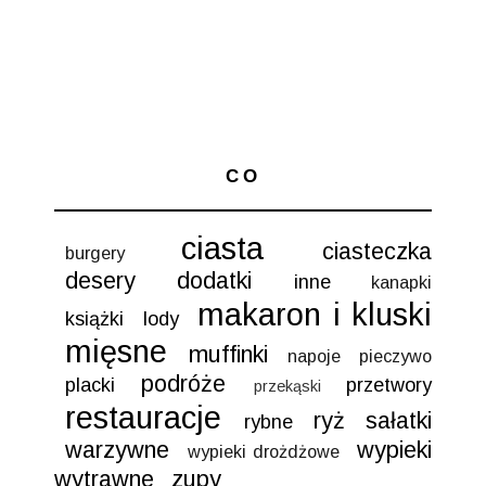
CO
ciasta
ciasteczka
burgery
desery
dodatki
inne
kanapki
makaron i kluski
książki
lody
mięsne
muffinki
napoje
pieczywo
podróże
placki
przetwory
przekąski
restauracje
ryż
sałatki
rybne
warzywne
wypieki
wypieki drożdżowe
wytrawne
zupy