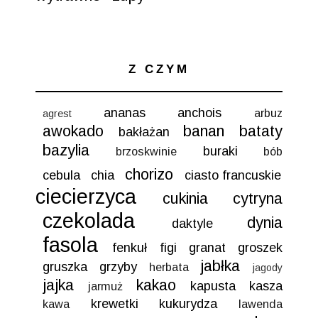
Z CZYM
ananas
anchois
arbuz
agrest
awokado
banan
bataty
bakłażan
bazylia
buraki
brzoskwinie
bób
chorizo
cebula
chia
ciasto francuskie
ciecierzyca
cukinia
cytryna
czekolada
dynia
daktyle
fasola
fenkuł
figi
granat
groszek
jabłka
gruszka
grzyby
herbata
jagody
jajka
kakao
kapusta
kasza
jarmuż
krewetki
kukurydza
kawa
lawenda