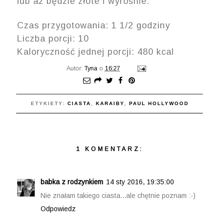
l
ub
aż będzie złote i wyrośnie.
Czas przygotowania: 1 1/2 godziny
Liczba porcji
: 10
Kalory
czność jednej porcji:
480 kcal
Autor:
Tyna
o
16:27
ETYKIETY:
CIASTA
,
KARAIBY
,
PAUL HOLLYWOOD
1 KOMENTARZ:
babka z rodzynkiem
14 sty 2016, 19:35:00
Nie znałam takiego ciasta...ale chętnie poznam :-)
Odpowiedz