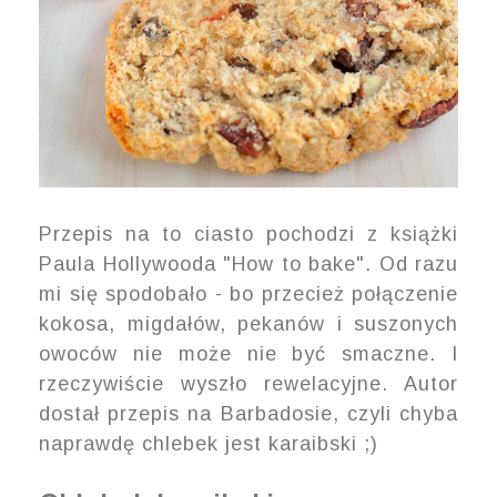
Przepis na to ciasto
pochodzi z ks
i
ążki
Paula Hollywooda
"Ho
w to bake". O
d razu
mi
się spodobało
- bo prze
cież
połączenie
kokosa, migdałów, pekanów
i
suszonych
owoców nie może
nie być smacz
ne.
I
r
zeczywiś
cie wyszł
o rewelacyjne. Autor
do
stał przepis na Barbadosie
, czyli chyba
naprawdę chlebek
jest karaibski ;)