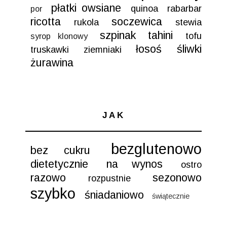
płatki owsiane
quinoa
rabarbar
por
ricotta
soczewica
rukola
stewia
szpinak
tahini
tofu
syrop klonowy
łosoś
śliwki
truskawki
ziemniaki
żurawina
JAK
bezglutenowo
bez cukru
dietetycznie
na wynos
ostro
razowo
sezonowo
rozpustnie
szybko
śniadaniowo
świątecznie