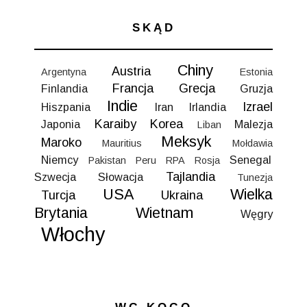
SKĄD
Chiny
Austria
Argentyna
Estonia
Francja
Grecja
Finlandia
Gruzja
Indie
Izrael
Hiszpania
Iran
Irlandia
Karaiby
Korea
Japonia
Malezja
Liban
Meksyk
Maroko
Mauritius
Mołdawia
Niemcy
Senegal
Pakistan
Peru
RPA
Rosja
Tajlandia
Szwecja
Słowacja
Tunezja
USA
Wielka
Turcja
Ukraina
Brytania
Wietnam
Węgry
Włochy