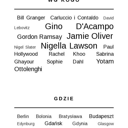
WG KOGO
Bill Granger
Carluccio i Contaldo
David
Gino D'Acampo
Lebovitz
Jamie Oliver
Gordon Ramsay
Nigella Lawson
Paul
Nigel Slater
Hollywood
Rachel Khoo
Sabrina
Yotam
Ghayour
Sophie Dahl
Ottolenghi
GDZIE
Budapeszt
Berlin
Bolonia
Bratysława
Gdańsk
Gdynia
Edynburg
Glasgow