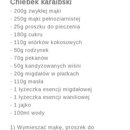
Chlebek karaibski
-
200
g zwykłej
mąki
-
25
0g mąki pełnoziarnistej
- 25g p
roszku do pieczenia
-
18
0
g cukru
- 110g wiór
ków kokosowych
- 80g rodzynek
- 70
g
pekanów
-
50g kandyzowanych w
iśni
- 20g migdałów w płatkach
- 110g masła
- 1 łyże
cz
ka esencji migdał
owej
- 1 łyżeczka esencji waniliowej
- 1 jajko
- 100ml wody
1
) Wymieszać mąkę, proszek do