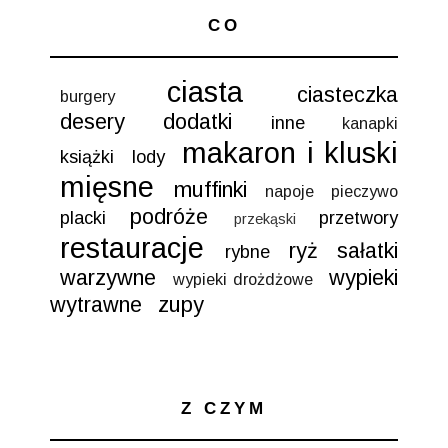
CO
ciasta
ciasteczka
burgery
desery
dodatki
inne
kanapki
makaron i kluski
książki
lody
mięsne
muffinki
napoje
pieczywo
podróże
placki
przetwory
przekąski
restauracje
ryż
sałatki
rybne
warzywne
wypieki
wypieki drożdżowe
wytrawne
zupy
Z CZYM