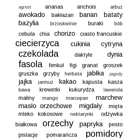
ananas
anchois
arbuz
agrest
awokado
banan
bataty
bakłażan
bazylia
buraki
brzoskwinie
bób
chorizo
cebula
chia
ciasto francuskie
ciecierzyca
cukinia
cytryna
czekolada
dynia
daktyle
fasola
fenkuł
figi
granat
groszek
jabłka
gruszka
grzyby
herbata
jagody
jajka
kakao
kapusta
kasza
jarmuż
krewetki
kukurydza
kawa
lawenda
marchew
maliny
mango
marcepan
masło orzechowe
migdały
mięta
mleko kokosowe
odżywka
nektarynki
orzechy
papryka
białkowa
pesto
pomidory
pistacje
pomarańcza