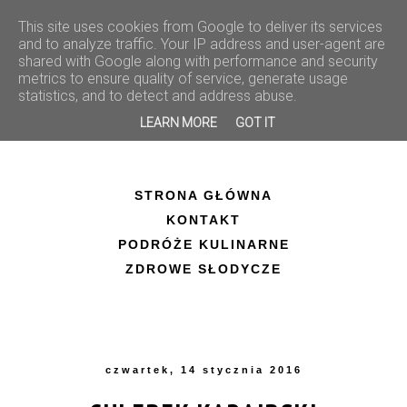
This site uses cookies from Google to deliver its services
and to analyze traffic. Your IP address and user-agent are
shared with Google along with performance and security
metrics to ensure quality of service, generate usage
statistics, and to detect and address abuse.
LEARN MORE
GOT IT
STRONA GŁÓWNA
KONTAKT
PODRÓŻE KULINARNE
ZDROWE SŁODYCZE
czwartek, 14 stycznia 2016