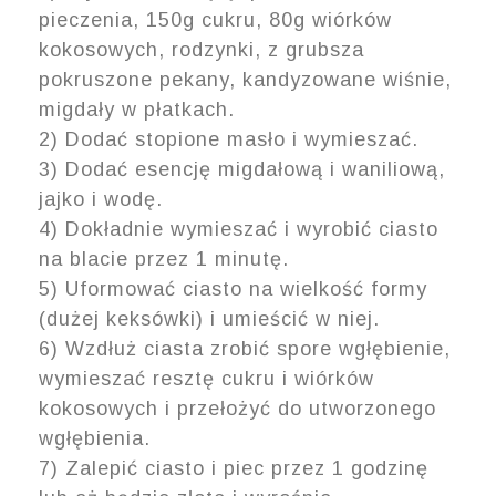
pieczenia, 150g cukru, 80g wi
ó
rków
kokosowych
, rodzy
n
ki, z
grubsza
pokruszone
pekany,
ka
ndyzowane wiśnie,
migdały w p
łatkach.
2)
Dodać
stopi
one
masło i wymieszać.
3) Dod
ać esencję migd
ałową i wani
liową,
jajko i wodę.
4) Dokładnie wymieszać i wyro
bić c
iasto
na blacie przez 1 min
utę.
5) Uformować ciasto na wielkość
formy
(dużej keksówki)
i umie
ścić w niej
.
6)
Wzd
łuż ciasta zro
bić spore wgłębienie
,
wymieszać re
sztę cukru i wiórków
kokosowych i przełożyć do utworzonego
wgłębienia.
7) Zalepić ciasto
i piec pr
zez 1 godzinę