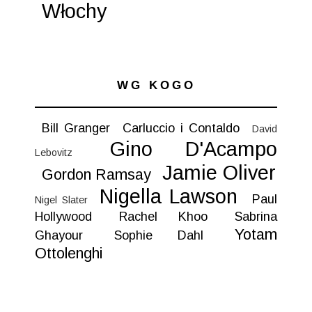
Włochy
WG KOGO
Bill Granger
Carluccio i Contaldo
David
Gino D'Acampo
Lebovitz
Jamie Oliver
Gordon Ramsay
Nigella Lawson
Paul
Nigel Slater
Hollywood
Rachel Khoo
Sabrina
Yotam
Ghayour
Sophie Dahl
Ottolenghi