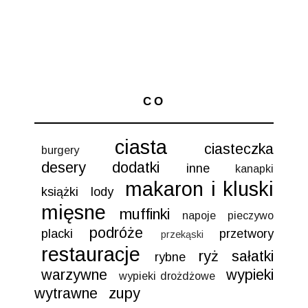
CO
ciasta
ciasteczka
burgery
desery
dodatki
inne
kanapki
makaron i kluski
książki
lody
mięsne
muffinki
napoje
pieczywo
podróże
placki
przetwory
przekąski
restauracje
ryż
sałatki
rybne
warzywne
wypieki
wypieki drożdżowe
wytrawne
zupy