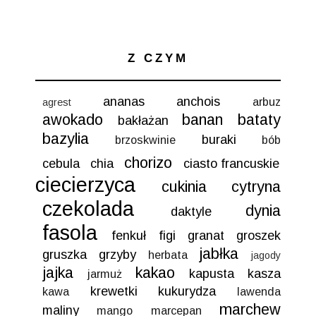
Z CZYM
ananas
anchois
arbuz
agrest
awokado
banan
bataty
bakłażan
bazylia
buraki
brzoskwinie
bób
chorizo
cebula
chia
ciasto francuskie
ciecierzyca
cukinia
cytryna
czekolada
dynia
daktyle
fasola
fenkuł
figi
granat
groszek
jabłka
gruszka
grzyby
herbata
jagody
jajka
kakao
kapusta
kasza
jarmuż
krewetki
kukurydza
kawa
lawenda
marchew
maliny
mango
marcepan