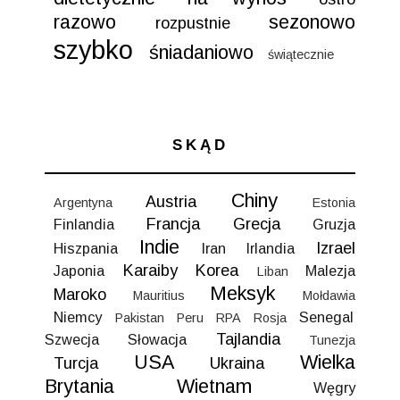
razowo
sezonowo
rozpustnie
szybko
śniadaniowo
świątecznie
SKĄD
Chiny
Austria
Argentyna
Estonia
Francja
Grecja
Finlandia
Gruzja
Indie
Izrael
Hiszpania
Iran
Irlandia
Karaiby
Korea
Japonia
Malezja
Liban
Meksyk
Maroko
Mauritius
Mołdawia
Niemcy
Senegal
Pakistan
Peru
RPA
Rosja
Tajlandia
Szwecja
Słowacja
Tunezja
USA
Wielka
Turcja
Ukraina
Brytania
Wietnam
Węgry