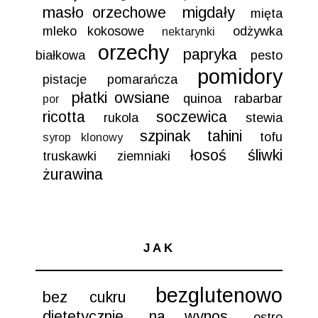
masło orzechowe
migdały
mięta
mleko kokosowe
odżywka
nektarynki
orzechy
papryka
białkowa
pesto
pomidory
pistacje
pomarańcza
płatki owsiane
quinoa
rabarbar
por
ricotta
soczewica
rukola
stewia
szpinak
tahini
tofu
syrop klonowy
łosoś
śliwki
truskawki
ziemniaki
żurawina
JAK
bezglutenowo
bez cukru
dietetycznie
na wynos
ostro