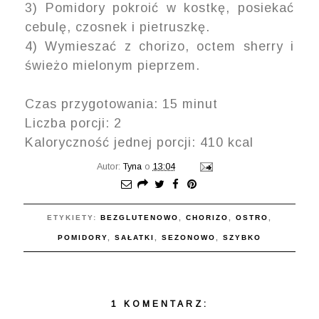
3) Pomidory pokroić w kostkę, posiekać
cebulę, czosnek i pietruszkę.
4) Wymieszać z chorizo, octem sherry i
świeżo mielonym pieprzem.
Czas przygotowania: 15 minut
Liczba porcji: 2
Kaloryczność jednej porcji: 410 kcal
Autor:
Tyna
o
13:04
ETYKIETY:
BEZGLUTENOWO
,
CHORIZO
,
OSTRO
,
POMIDORY
,
SAŁATKI
,
SEZONOWO
,
SZYBKO
1 KOMENTARZ: