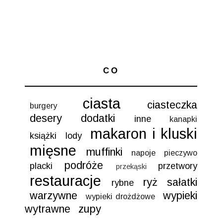
CO
ciasta
ciasteczka
burgery
desery
dodatki
inne
kanapki
makaron i kluski
książki
lody
mięsne
muffinki
napoje
pieczywo
podróże
placki
przetwory
przekąski
restauracje
ryż
sałatki
rybne
warzywne
wypieki
wypieki drożdżowe
wytrawne
zupy