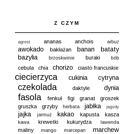
Z CZYM
ananas
anchois
arbuz
agrest
awokado
banan
bataty
bakłażan
bazylia
buraki
brzoskwinie
bób
chorizo
cebula
chia
ciasto francuskie
ciecierzyca
cukinia
cytryna
czekolada
dynia
daktyle
fasola
fenkuł
figi
granat
groszek
jabłka
gruszka
grzyby
herbata
jagody
jajka
kakao
kapusta
kasza
jarmuż
krewetki
kukurydza
kawa
lawenda
marchew
maliny
mango
marcepan