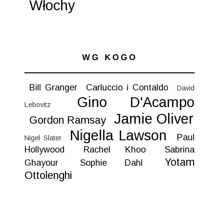
Włochy
WG KOGO
Bill Granger
Carluccio i Contaldo
David
Gino D'Acampo
Lebovitz
Jamie Oliver
Gordon Ramsay
Nigella Lawson
Paul
Nigel Slater
Hollywood
Rachel Khoo
Sabrina
Yotam
Ghayour
Sophie Dahl
Ottolenghi