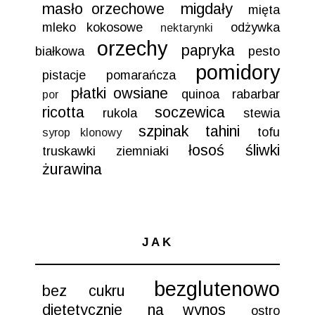
masło orzechowe
migdały
mięta
mleko kokosowe
odżywka
nektarynki
orzechy
papryka
białkowa
pesto
pomidory
pistacje
pomarańcza
płatki owsiane
quinoa
rabarbar
por
ricotta
soczewica
rukola
stewia
szpinak
tahini
tofu
syrop klonowy
łosoś
śliwki
truskawki
ziemniaki
żurawina
JAK
bezglutenowo
bez cukru
dietetycznie
na wynos
ostro