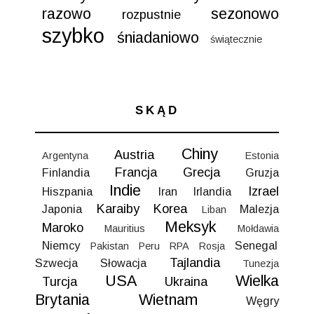
razowo
sezonowo
rozpustnie
szybko
śniadaniowo
świątecznie
SKĄD
Chiny
Austria
Argentyna
Estonia
Francja
Grecja
Finlandia
Gruzja
Indie
Izrael
Hiszpania
Iran
Irlandia
Karaiby
Korea
Japonia
Malezja
Liban
Meksyk
Maroko
Mauritius
Mołdawia
Niemcy
Senegal
Pakistan
Peru
RPA
Rosja
Tajlandia
Szwecja
Słowacja
Tunezja
USA
Wielka
Turcja
Ukraina
Brytania
Wietnam
Węgry