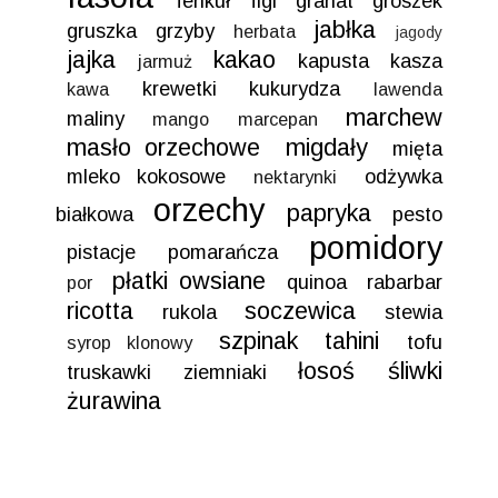
fenkuł
figi
granat
groszek
jabłka
gruszka
grzyby
herbata
jagody
jajka
kakao
kapusta
kasza
jarmuż
krewetki
kukurydza
kawa
lawenda
marchew
maliny
mango
marcepan
masło orzechowe
migdały
mięta
mleko kokosowe
odżywka
nektarynki
orzechy
papryka
białkowa
pesto
pomidory
pistacje
pomarańcza
płatki owsiane
quinoa
rabarbar
por
ricotta
soczewica
rukola
stewia
szpinak
tahini
tofu
syrop klonowy
łosoś
śliwki
truskawki
ziemniaki
żurawina