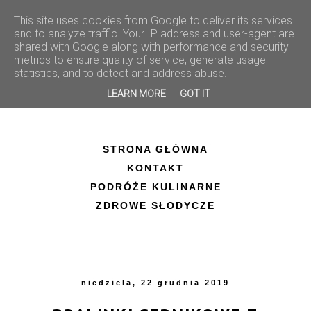
This site uses cookies from Google to deliver its services
and to analyze traffic. Your IP address and user-agent are
shared with Google along with performance and security
metrics to ensure quality of service, generate usage
statistics, and to detect and address abuse.
LEARN MORE
GOT IT
STRONA GŁÓWNA
KONTAKT
PODRÓŻE KULINARNE
ZDROWE SŁODYCZE
niedziela, 22 grudnia 2019