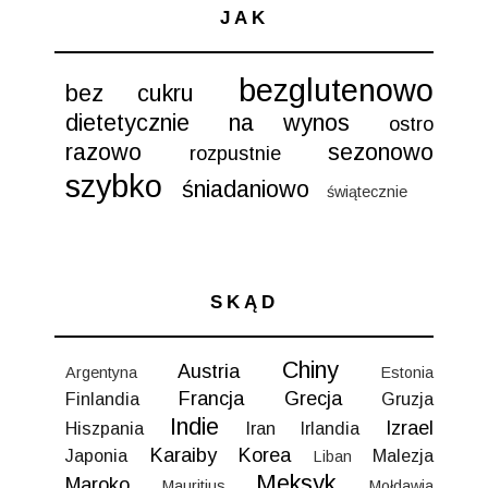
JAK
bezglutenowo
bez cukru
dietetycznie
na wynos
ostro
razowo
sezonowo
rozpustnie
szybko
śniadaniowo
świątecznie
SKĄD
Chiny
Austria
Argentyna
Estonia
Francja
Grecja
Finlandia
Gruzja
Indie
Izrael
Hiszpania
Iran
Irlandia
Karaiby
Korea
Japonia
Malezja
Liban
Meksyk
Maroko
Mauritius
Mołdawia