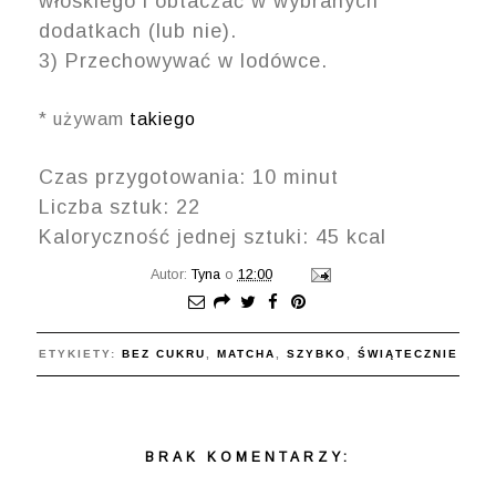
włoskiego i obtaczać w wybranych
dodatkach (lub nie).
3) Przechowywać w lodówce.
* używam
takiego
Czas przygotowania: 10 minut
Liczba sztuk: 22
Kaloryczność jednej sztuki: 45 kcal
Autor:
Tyna
o
12:00
ETYKIETY:
BEZ CUKRU
,
MATCHA
,
SZYBKO
,
ŚWIĄTECZNIE
BRAK KOMENTARZY: