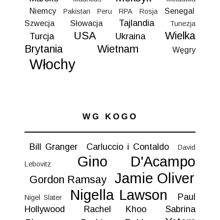
Niemcy
Senegal
Pakistan
Peru
RPA
Rosja
Tajlandia
Szwecja
Słowacja
Tunezja
USA
Wielka
Turcja
Ukraina
Brytania
Wietnam
Węgry
Włochy
WG KOGO
Bill Granger
Carluccio i Contaldo
David
Gino D'Acampo
Lebovitz
Jamie Oliver
Gordon Ramsay
Nigella Lawson
Paul
Nigel Slater
Hollywood
Rachel Khoo
Sabrina