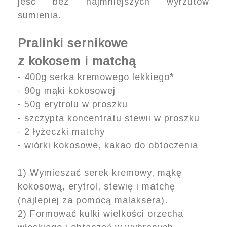
jeść bez najmniejszych wyrzutów
sumienia.
Pralinki sernikowe
z kokosem i matchą
- 400g serka kremowego lekkiego*
- 90g mąki kokosowej
- 50g erytrolu w proszku
- szczypta koncentratu stewii w proszku
- 2 łyżeczki matchy
- wiórki kokosowe, kakao do obtoczenia
1) Wymieszać serek kremowy, mąkę
kokosową, erytrol, stewię i matchę
(najlepiej za pomocą malaksera).
2) Formować kulki wielkości orzecha