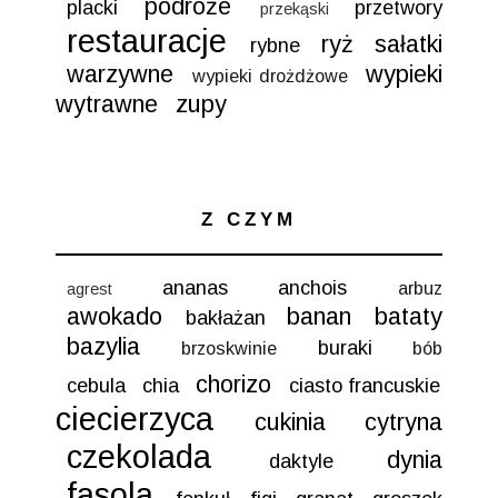
podróże
placki
przetwory
przekąski
restauracje
ryż
sałatki
rybne
warzywne
wypieki
wypieki drożdżowe
wytrawne
zupy
Z CZYM
ananas
anchois
arbuz
agrest
awokado
banan
bataty
bakłażan
bazylia
buraki
brzoskwinie
bób
chorizo
cebula
chia
ciasto francuskie
ciecierzyca
cukinia
cytryna
czekolada
dynia
daktyle
fasola