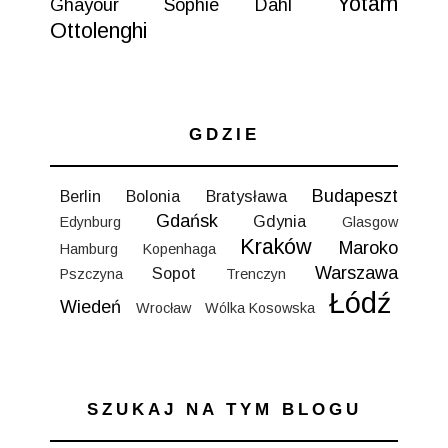
Yotam
Ghayour
Sophie Dahl
Ottolenghi
GDZIE
Budapeszt
Berlin
Bolonia
Bratysława
Gdańsk
Gdynia
Edynburg
Glasgow
Kraków
Maroko
Hamburg
Kopenhaga
Warszawa
Sopot
Pszczyna
Trenczyn
Łódź
Wiedeń
Wrocław
Wólka Kosowska
SZUKAJ NA TYM BLOGU