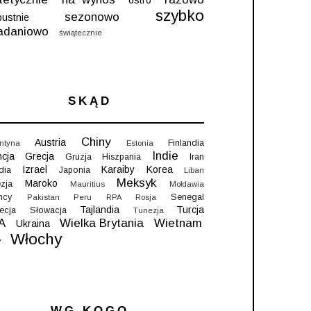
szybko
sezonowo
pustnie
iadaniowo
świątecznie
SKĄD
Chiny
Austria
Finlandia
ntyna
Estonia
Indie
ncja
Grecja
Gruzja
Hiszpania
Iran
Izrael
Karaiby
Korea
ndia
Japonia
Liban
Meksyk
Maroko
zja
Mauritius
Mołdawia
mcy
Senegal
Pakistan
Peru
RPA
Rosja
Tajlandia
Turcja
ecja
Słowacja
Tunezja
A
Wielka Brytania
Wietnam
Ukraina
Włochy
y
WG KOGO