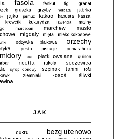
fasola
ia
fenkuł
figi
granat
jabłka
szek
gruszka
grzyby
herbata
jajka
kakao
kapusta
kasza
jarmuż
dy
krewetki
kukurydza
maliny
lawenda
marchew
masło
go
marcepan
echowe
migdały
mięta
mleko kokosowe
orzechy
odżywka białkowa
ynki
ryka
pesto
pistacje
pomarańcza
midory
płatki owsiane
quinoa
por
ricotta
soczewica
arbar
rukola
szpinak
tahini
wia
tofu
syrop klonowy
łosoś
śliwki
skawki
ziemniaki
awina
JAK
bezglutenowo
ez cukru
tetycznie
na wynos
razowo
ostro