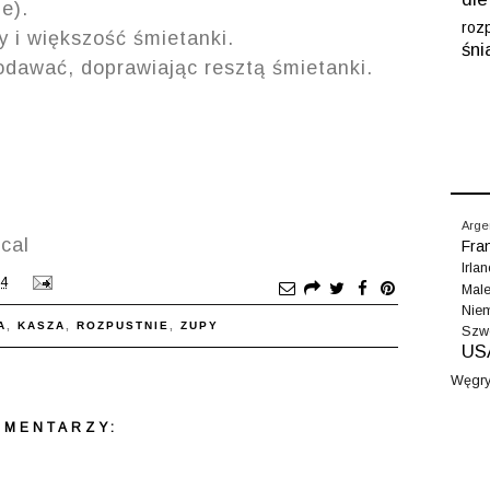
e).
roz
y i większość śmietanki.
śn
podawać, doprawiając resztą śmietanki.
Arge
kcal
Fra
Irla
04
Male
Nie
A
,
KASZA
,
ROZPUSTNIE
,
ZUPY
Szw
US
Węgr
OMENTARZY: