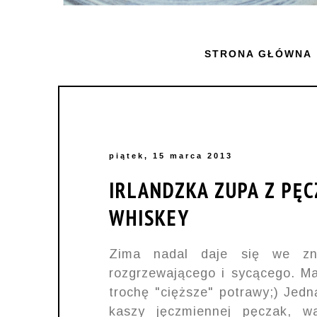
STRONA GŁÓWNA
piątek, 15 marca 2013
IRLANDZKA ZUPA Z PĘC
WHISKEY
Zima nadal daje się we zna
rozgrzewającego i sycącego. 
trochę "cięższe" potrawy;) Jed
kaszy jęczmiennej pęczak, 