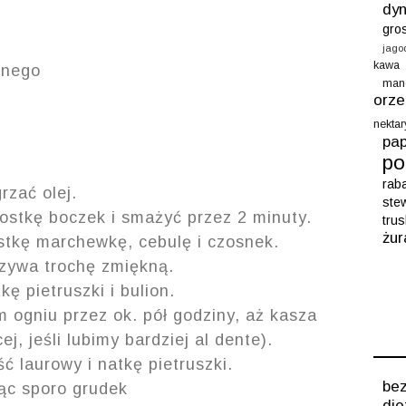
dyn
gro
jago
kawa
nnego
man
orz
nektar
pap
po
rab
zać olej.
ste
ostkę boczek i smażyć przez 2 minuty.
tru
żur
stkę marchewkę, cebulę i czosnek.
rzywa trochę zmiękną.
kę pietruszki i bulion.
 ogniu przez ok. pół godziny, aż kasza
, jeśli lubimy bardziej al dente).
ść laurowy i natkę pietruszki.
b
ąc sporo grudek
die