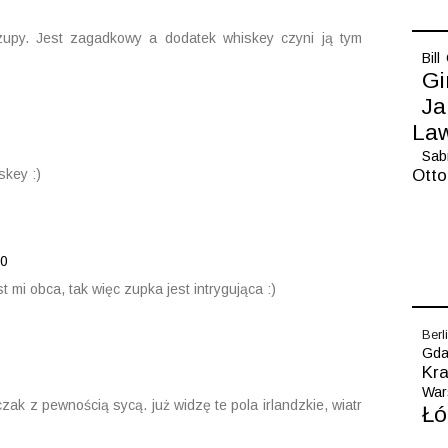
zupy. Jest zagadkowy a dodatek whiskey czyni ją tym
Bill
Gi
Ja
La
Sab
skey :)
Otto
00
 mi obca, tak więc zupka jest intrygująca :)
Berl
Gda
Kr
War
ak z pewnością sycą. już widzę te pola irlandzkie, wiatr
Łó