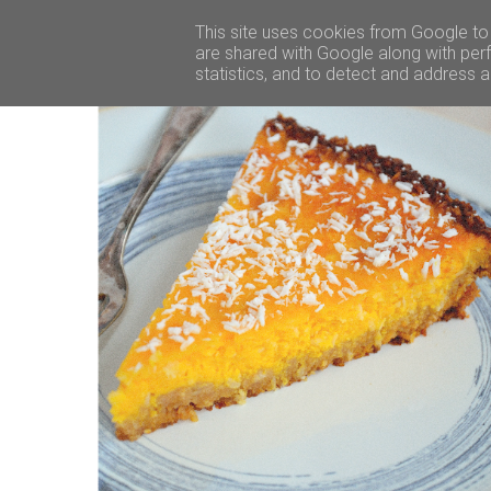
This site uses cookies from Google to d
are shared with Google along with perf
statistics, and to detect and address 