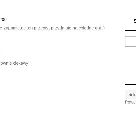
9:00
e zapamietac ten przepis, przyda sie na chlodne dni :)
0
równie ciekawy
Powe