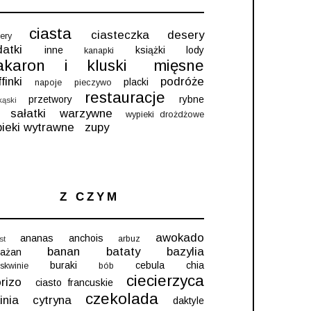
ciasta
ciasteczka
desery
ery
atki
inne
książki
lody
kanapki
akaron i kluski
mięsne
finki
podróże
placki
napoje
pieczywo
restauracje
przetwory
rybne
kąski
sałatki
warzywne
wypieki drożdżowe
ieki wytrawne
zupy
Z CZYM
awokado
ananas
anchois
arbuz
st
banan
bataty
bazylia
łażan
buraki
cebula
chia
skwinie
bób
ciecierzyca
rizo
ciasto francuskie
czekolada
inia
cytryna
daktyle