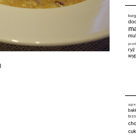
burg
dod
m
muf
prze
ryż
wyp
u
agre
bak
brzo
cho
cuk