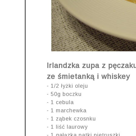
Irlandzka zupa z pęczak
ze śmietanką i whiskey
- 1/2 łyżki oleju
- 50g boczku
- 1 cebula
- 1 marchewka
- 1 ząbek czosnku
- 1 liść laurowy
- 1 gałązka natki pietruszki