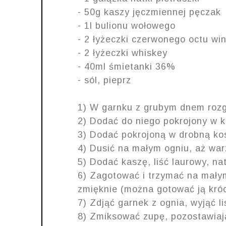
- 50g kaszy jęczmiennej pęczak
- 1l bulionu wołowego
- 2 łyżeczki czerwonego octu wi
- 2 łyżeczki whiskey
- 40ml śmietanki 36%
- sól, pieprz
1) W garnku z grubym dnem rozgr
2) Dodać do niego pokrojony w k
3) Dodać pokrojoną w drobną ko
4) Dusić na małym ogniu, aż wa
5) Dodać kaszę, liść laurowy, nat
6) Zagotować i trzymać na małym
zmięknie (można gotować ją krócej
7) Zdjąć garnek z ognia, wyjąć li
8) Zmiksować zupę, pozostawiaj