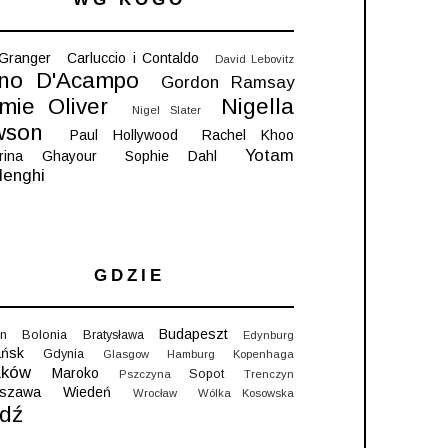
 Granger
Carluccio i Contaldo
David Lebovitz
no D'Acampo
Gordon Ramsay
mie Oliver
Nigella
Nigel Slater
wson
Paul Hollywood
Rachel Khoo
Yotam
rina Ghayour
Sophie Dahl
lenghi
GDZIE
Budapeszt
in
Bolonia
Bratysława
Edynburg
ńsk
Gdynia
Glasgow
Hamburg
Kopenhaga
aków
Maroko
Sopot
Pszczyna
Trenczyn
szawa
Wiedeń
Wrocław
Wólka Kosowska
dź