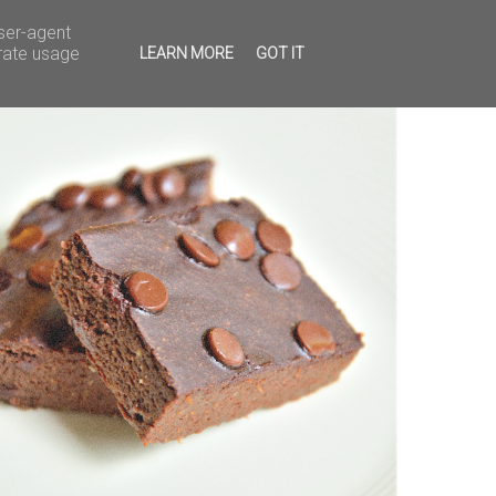
user-agent
erate usage
LEARN MORE
GOT IT