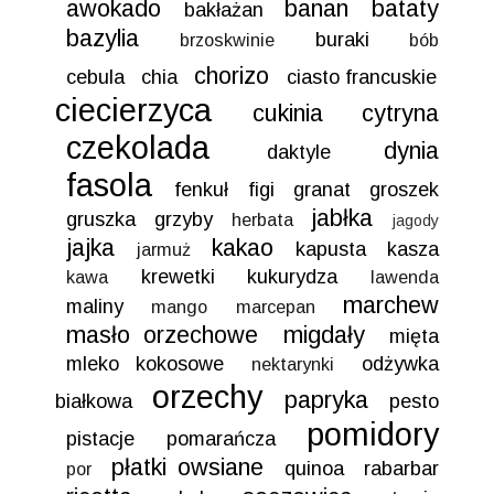
awokado
banan
bataty
bakłażan
bazylia
buraki
brzoskwinie
bób
chorizo
cebula
chia
ciasto francuskie
ciecierzyca
cukinia
cytryna
czekolada
dynia
daktyle
fasola
fenkuł
figi
granat
groszek
jabłka
gruszka
grzyby
herbata
jagody
jajka
kakao
kapusta
kasza
jarmuż
krewetki
kukurydza
kawa
lawenda
marchew
maliny
mango
marcepan
masło orzechowe
migdały
mięta
mleko kokosowe
odżywka
nektarynki
orzechy
papryka
białkowa
pesto
pomidory
pistacje
pomarańcza
płatki owsiane
quinoa
rabarbar
por