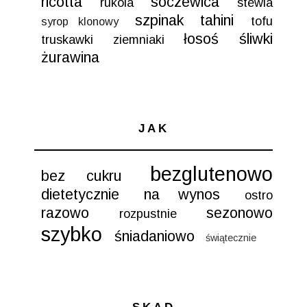
ricotta
soczewica
rukola
stewia
szpinak
tahini
tofu
syrop klonowy
łosoś
śliwki
truskawki
ziemniaki
żurawina
JAK
bezglutenowo
bez cukru
dietetycznie
na wynos
ostro
razowo
sezonowo
rozpustnie
szybko
śniadaniowo
świątecznie