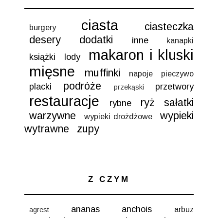
ciasta
ciasteczka
burgery
desery
dodatki
inne
kanapki
makaron i kluski
książki
lody
mięsne
muffinki
napoje
pieczywo
podróże
placki
przetwory
przekąski
restauracje
ryż
sałatki
rybne
warzywne
wypieki
wypieki drożdżowe
wytrawne
zupy
Z CZYM
ananas
anchois
arbuz
agrest