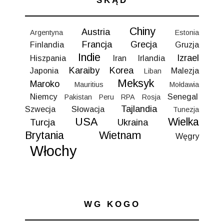
SKĄD
Chiny
Austria
Argentyna
Estonia
Francja
Grecja
Finlandia
Gruzja
Indie
Izrael
Hiszpania
Iran
Irlandia
Karaiby
Korea
Japonia
Malezja
Liban
Meksyk
Maroko
Mauritius
Mołdawia
Niemcy
Senegal
Pakistan
Peru
RPA
Rosja
Tajlandia
Szwecja
Słowacja
Tunezja
USA
Wielka
Turcja
Ukraina
Brytania
Wietnam
Węgry
Włochy
WG KOGO