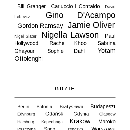
Bill Granger
Carluccio i Contaldo
David
Gino D'Acampo
Lebovitz
Jamie Oliver
Gordon Ramsay
Nigella Lawson
Paul
Nigel Slater
Hollywood
Rachel Khoo
Sabrina
Yotam
Ghayour
Sophie Dahl
Ottolenghi
GDZIE
Budapeszt
Berlin
Bolonia
Bratysława
Gdańsk
Gdynia
Edynburg
Glasgow
Kraków
Maroko
Hamburg
Kopenhaga
Warszawa
Sopot
Pszczyna
Trenczyn